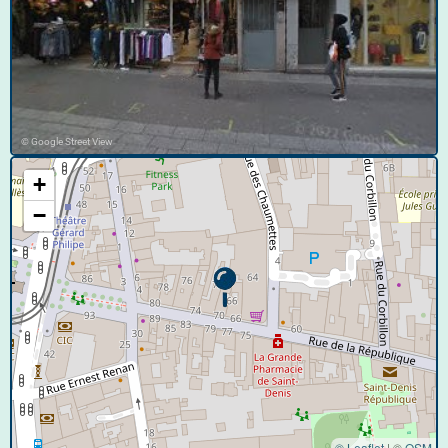
© Google Street View
+
−
© Leaflet
|
©
OSM