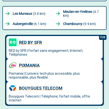
Meulan-en-Yvelines
(4.7
Les Mureaux
(3.6 km)
km)
Aubergenville
(6.1 km)
Chambourcy
(9.9 km)