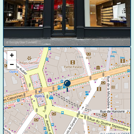
© Google User Content
+
−
© Leaflet
|
©
OSM