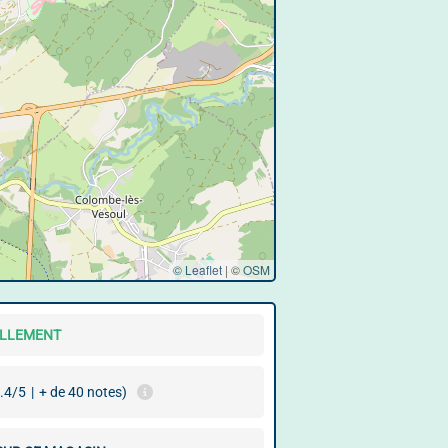
© Leaflet
|
©
OSM
ELLEMENT
.4/5
|
+ de 40 notes)