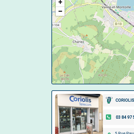
+
−
CORIOLI
5 Rue Pau