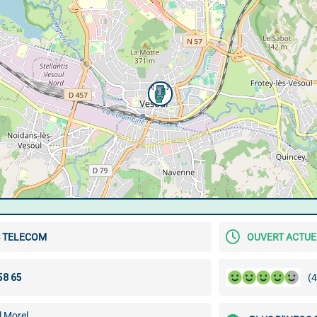
S TELECOM
OUVERT ACTU
(4
l Morel