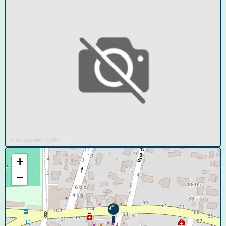
© Google User Content
+
−