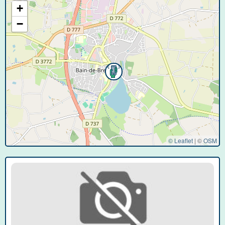
+
−
© Leaflet
|
©
OSM