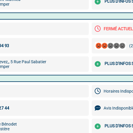
PLUS D'INFOS
imper
FERMÉ ACTUE
(2
evez,, 5 Rue Paul Sabatier
PLUS D'INFOS
imper
Horaires Indisp
Avis Indisponibl
e Bénodet
PLUS D'INFOS
stère