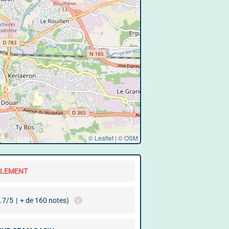
© Leaflet
|
©
OSM
LLEMENT
.7/5
|
+ de 160 notes)