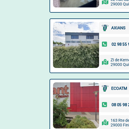
29000 Qu
AXIANS
ZI de Kern
29000 Qu
ECOATM
163 Rte d
29000 Fini