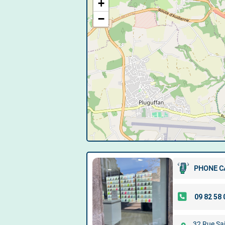
+
−
PHONE C
32 Rue Sa